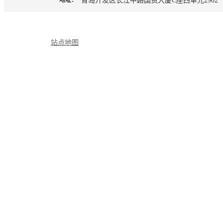
地址：
青岛开发区长江中路国贸大厦C座西单元2902
站点地图