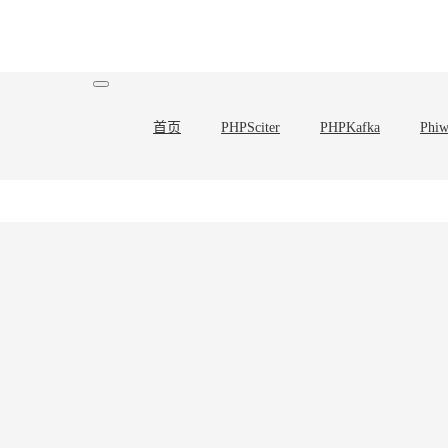
首页
PHPSciter
PHPKafka
Phiw